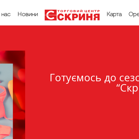
 нас
Новини
Карта
Оре
Готуємось до сезо
“Скр