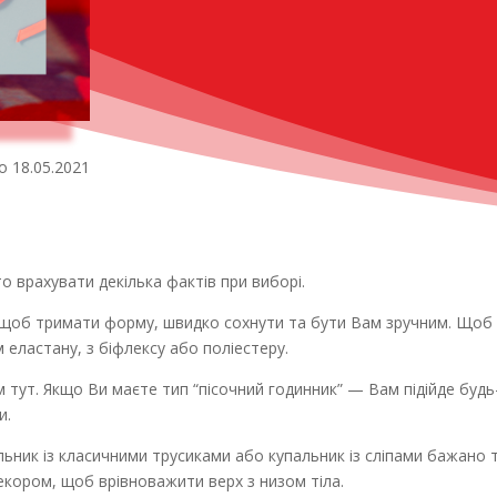
 18.05.2021
о врахувати декілька фактів при виборі.
, щоб тримати форму, швидко сохнути та бути Вам зручним. Щоб
 еластану, з біфлексу або поліестеру.
м тут. Якщо Ви маєте тип “пісочний годинник” — Вам підійде буд
ми.
пальник із класичними трусиками або купальник із сліпами бажано
екором, щоб врівноважити верх з низом тіла.