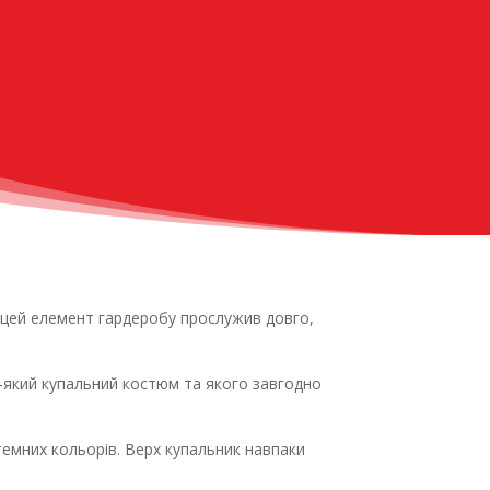
 цей елемент гардеробу прослужив довго,
ь-який купальний костюм та якого завгодно
 темних кольорів. Верх купальник навпаки