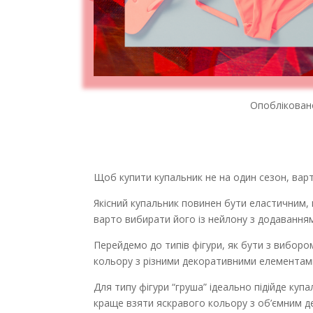
Опобліковано
Щоб купити купальник не на один сезон, варт
Якісний купальник повинен бути еластичним
варто вибирати його із нейлону з додаванням
Перейдемо до типів фігури, як бути з виборо
кольору з різними декоративними елемента
Для типу фігури “груша” ідеально підійде ку
краще взяти яскравого кольору з об’ємним д