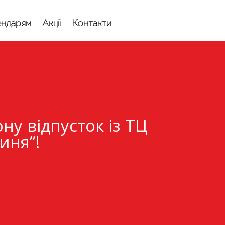
ндарям
Акції
Контакти
ну відпусток із ТЦ
иня”!