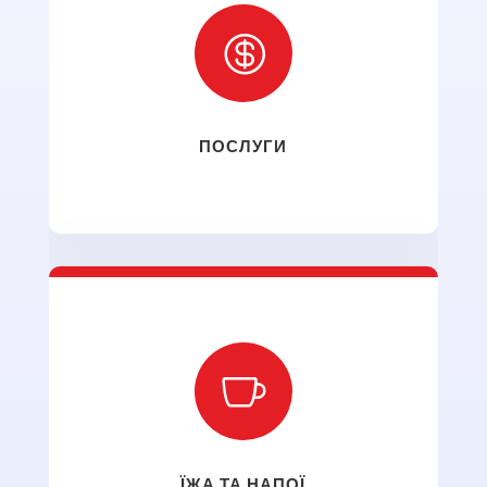

ПОСЛУГИ

ЇЖА ТА НАПОЇ