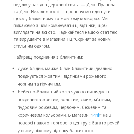
неділю у нас два державні свята — День Прапора
та День Незалежності — пропонуємо вдягнути
щось у блакитному та жовтому кольорах. Ми
підкажемо з чим комбінувати ці відтінки, щоб
виглядати на всі сто. Надихайтеся нашою статтею
та вирушайте в
магазини ТЦ “Скриня”
за новим
стильним одягом.
Найкращі поєднання з блакитним:
Дуже блідий, майже білий блакитний ідеально
поєднується жовтим і відтінками рожевого,
чорним та гірчичним.
Небесно-блакитний колір чудово виглядає в
поєднанні з жовтим, золотим, сірим, м’ятним,
пудровим рожевим, червоним, бежевим та
коричневим кольорами. В
магазині “
Pink
”
на 3
поверсі нашого торгового центру є багато речей
у цьому ніжному відтінку блакитного.