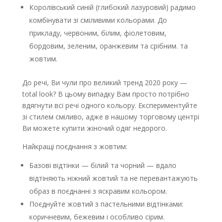
Королівський синій (глибокий лазуровий) радимо
комбінувати зі сміливими кольорами. До
прикладу, червоним, білим, фіолетовим,
бордовим, зеленим, оранжевим та срібним. та
жовтим.
До речі, Ви чули про великий тренд 2020 року —
total look? В цьому випадку Вам просто потрібно
вдягнути всі речі одного кольору. Експериментуйте
зі стилем сміливо, адже в нашому торговому центрі
Ви можете
купити жіночий одяг недорого
.
Найкращі поєднання з жовтим:
Базові відтінки — білий та чорний — вдало
відтіняють ніжний жовтий та не перевантажують
образ в поєднанні з яскравим кольором.
Поєднуйте жовтий з пастельними відтінками:
коричневим, бежевим і особливо сірим.