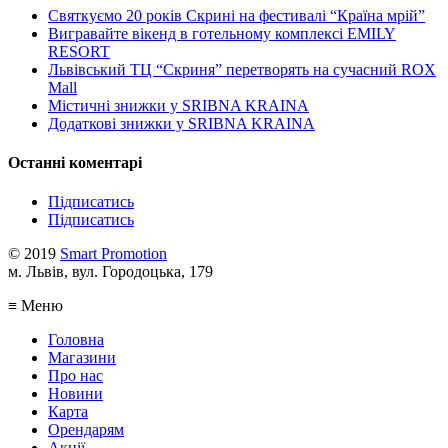
Святкуємо 20 років Скрині на фестивалі “Країна мрій”
Вигравайте вікенд в готельному комплексі EMILY
RESORT
Львівський ТЦ “Скриня” перетворять на сучасний ROX
Mall
Містичні знижки у SRIBNA KRAINA
Додаткові знижки у SRIBNA KRAINA
Останні коментарі
Підписатись
Підписатись
©
2019
Smart Promotion
м. Львів, вул. Городоцька, 179
≡ Меню
Головна
Магазини
Про нас
Новини
Карта
Орендарям
Акції