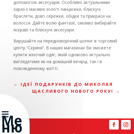
допомогою аксесуарів. Особливо актуальними
зараз є масивні золоті ланцюжки, блискучі
браслети, довгі сережки, обідки та прикраси на
волосся. Дайте волю фантазії, сміливо вибирайте
яскраві та блискучі аксесуари.
Вирушайте на передноворічний шопінг в
торговий
центр “Скриня”
. В наших магазинах Ви
зможете
купити жіночий одяг,
який однаково актуально
виглядатиме як на домашній вечірці, так і в
повсякденному житті.
←
ІДЕЇ ПОДАРУНКІВ ДО МИКОЛАЯ
ЩАСЛИВОГО НОВОГО РОКУ!
→
≡
Ме
ню