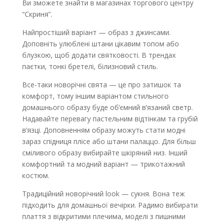
Ви зможете знайти в
магазинах торгового центру
“Скриня”
.
Найпростіший варіант — образ з джинсами.
Доповніть улюблені штани цікавим топом або
блузкою, щоб додати святковості. В трендах
паєтки, тонкі бретелі, білизновий стиль.
Все-таки новорічні свята — це про затишок та
комфорт, тому іншим варіантом стильного
домашнього образу буде об’ємний в’язаний светр.
Надавайте перевагу пастельним відтінкам та грубій
в’язці. Доповненням образу можуть стати модні
зараз спідниця плісе або штани палаццо. Для більш
сміливого образу вибирайте шкіряний низ. Інший
комфортний та модний варіант — трикотажний
костюм.
Традиційний новорічний look — сукня. Вона теж
підходить для домашньої вечірки. Радимо вибирати
плаття з відкритими плечима, моделі з пишними