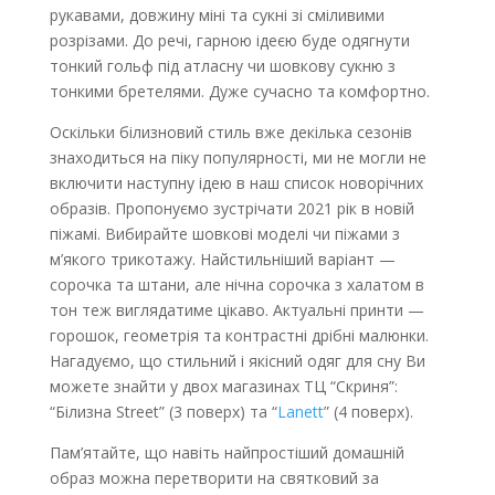
рукавами, довжину міні та сукні зі сміливими
розрізами. До речі, гарною ідеєю буде одягнути
тонкий гольф під атласну чи шовкову сукню з
тонкими бретелями. Дуже сучасно та комфортно.
Оскільки білизновий стиль вже декілька сезонів
знаходиться на піку популярності, ми не могли не
включити наступну ідею в наш список новорічних
образів. Пропонуємо зустрічати 2021 рік в новій
піжамі. Вибирайте шовкові моделі чи піжами з
м’якого трикотажу. Найстильніший варіант —
сорочка та штани, але нічна сорочка з халатом в
тон теж виглядатиме цікаво. Актуальні принти —
горошок, геометрія та контрастні дрібні малюнки.
Нагадуємо, що стильний і якісний одяг для сну Ви
можете знайти у двох магазинах ТЦ “Скриня”:
“Білизна Street” (3 поверх) та “
Lanett
” (4 поверх).
Пам’ятайте, що навіть найпростіший домашній
образ можна перетворити на святковий за