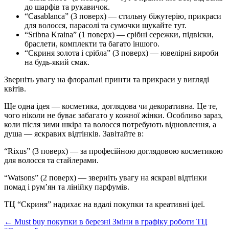
до шарфів та рукавичок.
“Casablanca” (3 поверх) — стильну біжутерію, прикраси
для волосся, парасолі та сумочки шукайте тут.
“Sribna Kraina” (1 поверх) — срібні сережки, підвіски,
браслети, комплекти та багато іншого.
“Скриня золота і срібла” (3 поверх) — ювелірні вироби
на будь-який смак.
Зверніть увагу на флоральні принти та прикраси у вигляді
квітів.
Ще одна ідея — косметика, доглядова чи декоративна. Це те,
чого ніколи не буває забагато у кожної жінки. Особливо зараз,
коли після зими шкіра та волосся потребують відновлення, а
душа — яскравих відтінків. Завітайте в:
“Rixus” (3 поверх) — за професійною доглядовою косметикою
для волосся та стайлерами.
“Watsons” (2 поверх) — зверніть увагу на яскраві відтінки
помад і рум’ян та лінійку парфумів.
ТЦ “Скриня” надихає на вдалі покупки та креативні ідеї.
←
Must buy покупки в березні
Зміни в графіку роботи ТЦ