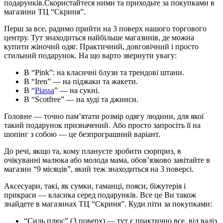
подарунків.Скористайтеся ними та приходьте за покупками в
магазини ТЦ “Скриня”.
Перш за все, радимо прийти на 3 поверх нашого торгового
центру. Тут знаходиться найбільше магазинів, де можна
купити жіночий одяг. Практичний, довговічний і просто
стильний подарунок. На що варто звернути увагу:
В “Pink”: на класичні блузи та трендові штани.
В “Iren” — на піджаки та жакети.
В “
Piassa
” — на сукні.
В “Scotfree” — на худі та джинси.
Головне — точно пам’ятати розмір одягу людини, для якої
такий подарунок призначений. Або просто запросіть її на
шопінг з собою — це безпрограшний варіант.
До речі, якщо та, кому плануєте зробити сюрприз, в
очікуванні малюка або молода мама, обов’язково завітайте в
магазин “9 місяців”, який теж знаходиться на 3 поверсі.
Аксесуари, такі, як сумки, гаманці, пояси, біжутерія і
прикраси — класика серед подарунків. Все це Ви також
знайдете в магазинах ТЦ “Скриня”. Куди піти за покупками:
“Силь плюс” (3 поверх) — тут є практично все, від валіз