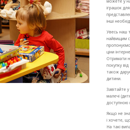
можете у на
іграшок для
представлен
інші необхід
Увесь наш т
найвищим с
пропонуємо
ціни інтерн
Отримати н
покупку від
також дару
дитини.
Завітайте у
малечі (дит
доступною 
Якщо не зн
і хочете, щ
На такі вип