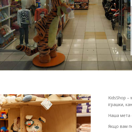
KidsShop – 
іграшки, ка
Наша мета 
Якщо вам по