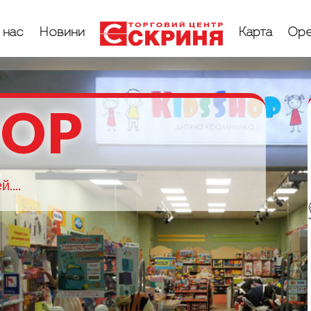
 нас
Новини
Карта
Оре
HOP
....