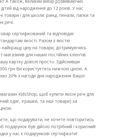
с! А також, великий вибір розвиваючих
 дітей від народження до 12 років. У нас
і товари і для школи: ранці, пенали, папки та
ні речі.
овар сертифікований та відповідає
тандартам якості. Разом з якістю
 найкращу ціну на товари, дотримуючись
ет-магазинів для наших постійних клієнтів.
ашу картку доволі просто. Здійснивши
 300 грн Ви користуєтесь нижчою ціною. А
ємо 20% з нагоди дня народження Вашої
 магазин KidsShoр, щоб купити якісні речі для
ячий одяг, іграшки, та інші товари) за
ціною.
аєте, що подарувати, не хочете повторитись
об подарунок був дійсно потрібний і корисний!
адки у нас є подарункові сертифікати!